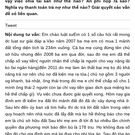
vậy việc chia tài sản như thế nào? Án phí nộp ra sao?
Nghĩa vụ thanh toán trả nợ như thế nào? Giải quyết các vấn
đề có liên quan.
Tweet
Nội dung tư vấn:
Em chào luật sưEm có 1 số câu hỏi rất mong
dc luạt sư giải đáp ạ.Vào năm 2007 ba mẹ em có mua 1 mảnh
đất tổng diện tích là 234m vuông. Cả ba mẹ cùng đứng tên chủ
sở hữu nhưng đến 2008 ba em qua đời, sau đó mẹ em đã thế
chấp sổ vay tiền( người nhận thế chấp là người cho vay nặng lãi
ko fai ngân hàng)đến 2011 do mẹ làm ăn thất bại mẹ ko đủ khả
năng trả nợ nên chủ nợ đã kiện mẹ ra tòa.( chủ nợ gồm 3 người
og khanh, bà nhật, ông thái trong đó mẹ e chỉ thế chấp sổ cho 1
mình ông thái 2 người còn lại chỉ vay tiền giao dich qua miệng ko
hề thế chấp gì). Vụ việc chưa được giải quyết xong, Hôm nay gia
đình em đi kiểm tra đất thì mảnh đất đó đã dc xây dựng nhà ở.
Sau khi đến ủy ban xã tìm hiểu thì dc trả lời đất nằm trong viện
quy hoạch nên nhà nuóc đã lấy đất mà ko hề thông báo cho mẹ
em là chủ sở hữu đất.Sau khi mẹ em đi tới đi lui nhiều lần chính
quyền địa phương mới báo đền bù là 178 trịu. Họ không đưa số
tiền đó cho gia đình em mà lại đưa cho phí tòa án. Sau đó tòa án