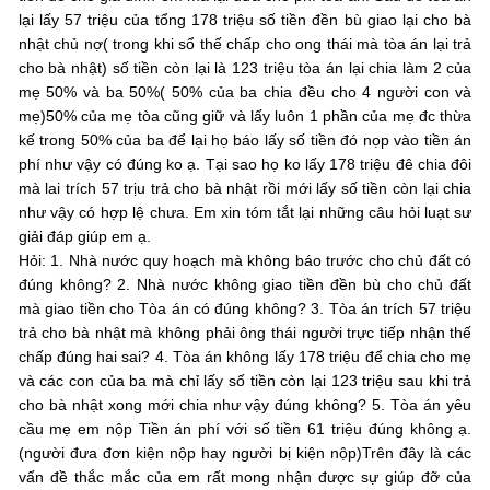
lại lấy 57 triệu của tổng 178 triệu số tiền đền bù giao lại cho bà
nhật chủ nợ( trong khi sổ thế chấp cho ong thái mà tòa án lại trả
cho bà nhật) số tiền còn lại là 123 triệu tòa án lại chia làm 2 của
mẹ 50% và ba 50%( 50% của ba chia đều cho 4 người con và
mẹ)50% của mẹ tòa cũng giữ và lấy luôn 1 phần của mẹ đc thừa
kế trong 50% của ba để lại họ báo lấy số tiền đó nọp vào tiền án
phí như vậy có đúng ko ạ. Tại sao họ ko lấy 178 triệu đê chia đôi
mà lai trích 57 trịu trả cho bà nhật rồi mới lấy số tiền còn lại chia
như vậy có hợp lệ chưa. Em xin tóm tắt lại những câu hỏi luạt sư
giải đáp giúp em ạ.
Hỏi: 1. Nhà nước quy hoạch mà không báo trước cho chủ đất có
đúng không? 2. Nhà nước không giao tiền đền bù cho chủ đất
mà giao tiền cho Tòa án có đúng không? 3. Tòa án trích 57 triệu
trả cho bà nhật mà không phải ông thái người trực tiếp nhận thế
chấp đúng hai sai? 4. Tòa án không lấy 178 triệu để chia cho mẹ
và các con của ba mà chỉ lấy số tiền còn lại 123 triệu sau khi trả
cho bà nhật xong mới chia như vậy đúng không? 5. Tòa án yêu
cầu mẹ em nộp Tiền án phí với số tiền 61 triệu đúng không ạ.
(người đưa đơn kiện nộp hay người bị kiện nộp)Trên đây là các
vấn đề thắc mắc của em rất mong nhận được sự giúp đỡ của