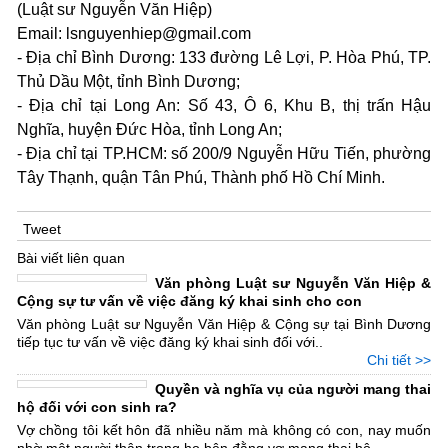
(Luật sư Nguyễn Văn Hiệp)
Email: lsnguyenhiep@gmail.com
- Địa chỉ Bình Dương: 133 đường Lê Lợi, P. Hòa Phú, TP.
Thủ Dầu Một, tỉnh Bình Dương;
- Địa chỉ tại Long An: Số 43, Ô 6, Khu B, thị trấn Hậu
Nghĩa, huyện Đức Hòa, tỉnh Long An;
- Địa chỉ tại TP.HCM: số 200/9 Nguyễn Hữu Tiến, phường
Tây Thạnh, quận Tân Phú, Thành phố Hồ Chí Minh.
Tweet
Bài viết liên quan
Văn phòng Luật sư Nguyễn Văn Hiệp &
Cộng sự tư vấn về việc đăng ký khai sinh cho con
Văn phòng Luật sư Nguyễn Văn Hiệp & Cộng sự tại Bình Dương
tiếp tục tư vấn về việc đăng ký khai sinh đối với..
Chi tiết >>
Quyền và nghĩa vụ của người mang thai
hộ đối với con sinh ra?
Vợ chồng tôi kết hôn đã nhiều năm mà không có con, nay muốn
nhờ một người thân trong họ bên đằng vợ mang thai hộ...