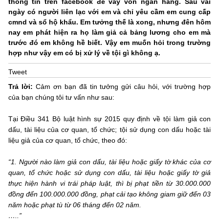
thông tin trên facebook để vay vốn ngân hàng. Sau vài
ngày có người liên lạc với em và chỉ yêu cầm em cung cấp
cmnd và sổ hộ khẩu. Em tưởng thế là xong, nhưng đên hôm
nay em phát hiện ra họ làm giả cả bảng lương cho em mà
trước đó em không hề biết. Vậy em muốn hỏi trong trường
hợp như vậy em có bị xử lý về tội gì không ạ.
Tweet
Trả lời:
Cảm ơn bạn đã tin tưởng gửi câu hỏi, với trường hợp
của bạn chúng tôi tư vấn như sau:
Tại Điều 341 Bộ luật hình sự 2015 quy định về tội làm giả con
dấu, tài liệu của cơ quan, tổ chức; tội sử dụng con dấu hoặc tài
liệu giả của cơ quan, tổ chức, theo đó:
“1. Người nào làm giả con dấu, tài liệu hoặc giấy tờ khác của cơ
quan, tổ chức hoặc sử dụng con dấu, tài liệu hoặc giấy tờ giả
thực hiện hành vi trái pháp luật, thì bị phạt tiền từ 30.000.000
đồng đến 100.000.000 đồng, phạt cải tạo không giam giữ đến 03
năm hoặc phạt tù từ 06 tháng đến 02 năm.
…..”