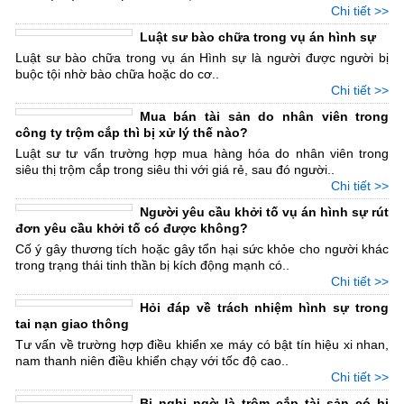
Chi tiết >>
Luật sư bào chữa trong vụ án hình sự
Luật sư bào chữa trong vụ án Hình sự là người được người bị
buộc tội nhờ bào chữa hoặc do cơ..
Chi tiết >>
Mua bán tài sản do nhân viên trong
công ty trộm cắp thì bị xử lý thế nào?
Luật sư tư vấn trường hợp mua hàng hóa do nhân viên trong
siêu thị trộm cắp trong siêu thi với giá rẻ, sau đó người..
Chi tiết >>
Người yêu cầu khởi tố vụ án hình sự rút
đơn yêu cầu khởi tố có được không?
Cố ý gây thương tích hoặc gây tổn hại sức khỏe cho người khác
trong trạng thái tinh thần bị kích động mạnh có..
Chi tiết >>
Hỏi đáp về trách nhiệm hình sự trong
tai nạn giao thông
Tư vấn về trường hợp điều khiển xe máy có bật tín hiệu xi nhan,
nam thanh niên điều khiển chạy với tốc độ cao..
Chi tiết >>
Bị nghi ngờ là trộm cắp tài sản có bị